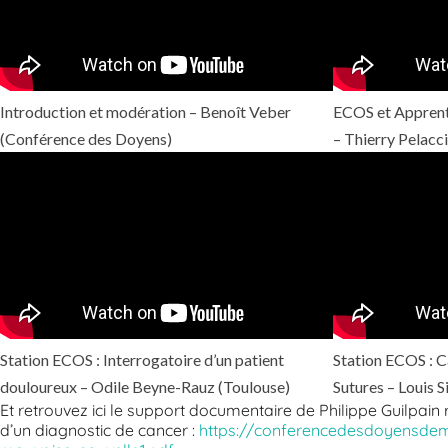
Introduction et modération – Benoît Veber
ECOS et Apprent
(Conférence des Doyens)
– Thierry Pelacc
Station ECOS : Interrogatoire d’un patient
Station ECOS : C
douloureux – Odile Beyne-Rauz (Toulouse)
Sutures – Louis S
Et retrouvez ici le support documentaire de Philippe Guilpain
d’un diagnostic de cancer :
https://conferencedesdoyensde