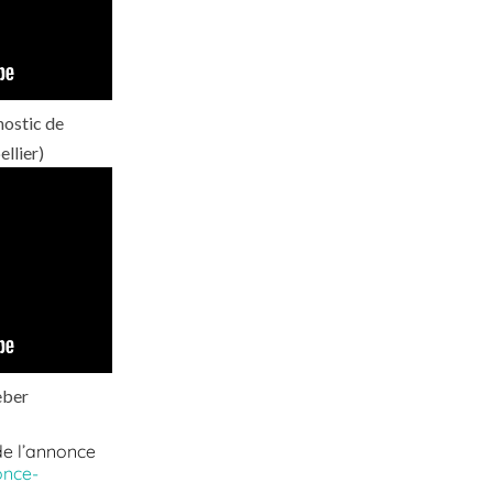
nostic de
llier)
eber
de l’annonce
once-