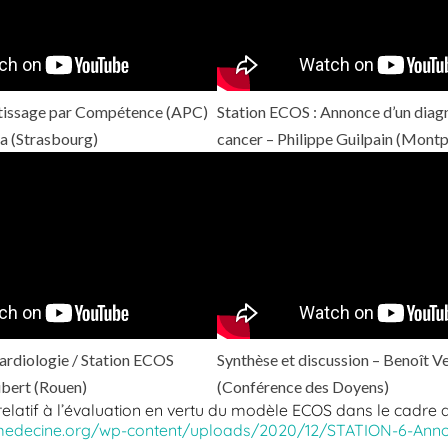
issage par Compétence (APC)
Station ECOS : Annonce d’un diag
ia (Strasbourg)
cancer – Philippe Guilpain (Montpe
ardiologie / Station ECOS
Synthèse et discussion – Benoît V
ibert (Rouen)
(Conférence des Doyens)
 relatif à l’évaluation en vertu du modèle ECOS dans le cadre 
medecine.org/wp-content/uploads/2020/12/STATION-6-Ann