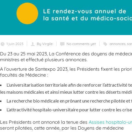
1 juin 2023
By Virgile
No comments yet
annonces
,
sa
Du 23 au 25 mai 2023, La Conférence des doyens de médecine
ministres et effectué plusieurs annonces.
A l’ouverture de Santexpo 2023, les Présidents fixent les prior
facultés de Médecine :
L’universitarisation territoriale afin de renforcer l’attractivité
les maisons médicales et ainsi mieux lutter contre les déserts méd
La recherche bio médicale en prônant une recherche pilotée et 
L’attractivité hospitalo-universitaire pour lutter contre les cri
Les Présidents ont annoncé la tenue des
Assises hospitalo-un
seront pilotées, cette année, par les Doyens de médecine