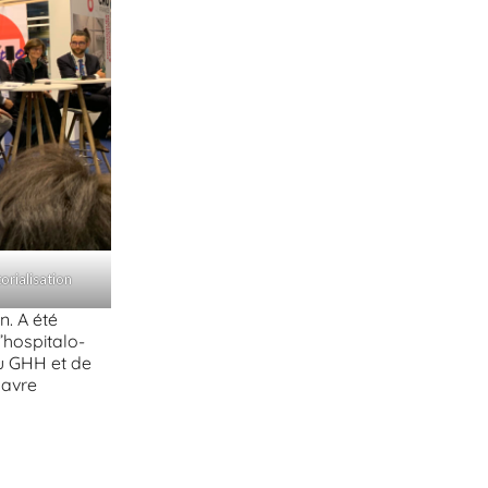
orialisation
n. A été
’hospitalo-
du GHH et de
Havre